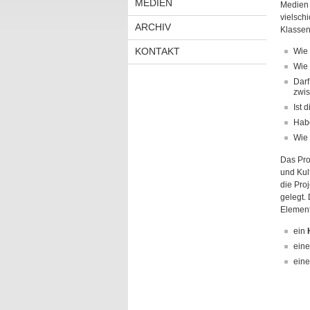
MEDIEN
Medien 
vielschi
ARCHIV
Klassen
KONTAKT
Wie 
Wie 
Darf
zwis
Ist 
Habe
Wie 
Das Pro
und Kult
die Pro
gelegt. 
Element
ein
H
ein
ein