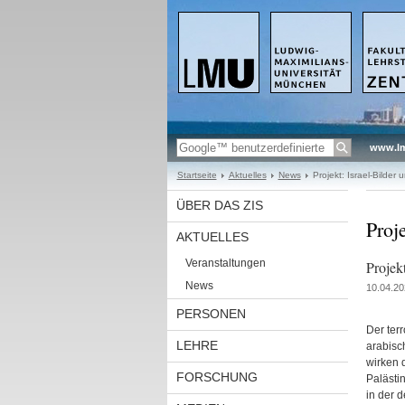
www.l
Startseite
Aktuelles
News
Projekt: Israel-Bilder
ÜBER DAS ZIS
Proj
AKTUELLES
Veranstaltungen
Projek
News
10.04.20
PERSONEN
Der ter
LEHRE
arabisc
wirken 
FORSCHUNG
Palästi
in der 