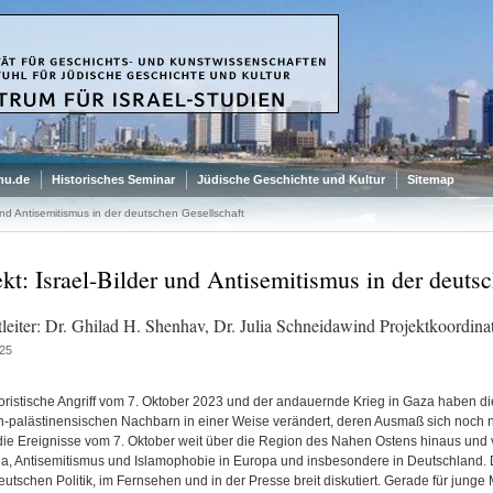
mu.de
Historisches Seminar
Jüdische Geschichte und Kultur
Sitemap
 und Antisemitismus in der deutschen Gesellschaft
ekt: Israel-Bilder und Antisemitismus in der deuts
tleiter: Dr. Ghilad H. Shenhav, Dr. Julia Schneidawind Projektkoordina
25
roristische Angriff vom 7. Oktober 2023 und der andauernde Krieg in Gaza haben d
h-palästinensischen Nachbarn in einer Weise verändert, deren Ausmaß sich noch nic
die Ereignisse vom 7. Oktober weit über die Region des Nahen Ostens hinaus und 
na, Antisemitismus und Islamophobie in Europa und insbesondere in Deutschland. De
deutschen Politik, im Fernsehen und in der Presse breit diskutiert. Gerade für jun