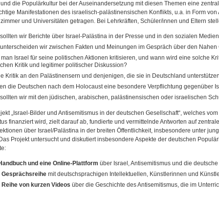
und die Populärkultur bei der Auseinandersetzung mit diesen Themen eine zentral
chtige Manifestationen des israelisch-palästinensischen Konflikts, u.a. in Form von
zimmer und Universitäten getragen. Bei Lehrkräften, Schüler/innen und Eltern stell
sollten wir Berichte über Israel-Palästina in der Presse und in den sozialen Medien
unterscheiden wir zwischen Fakten und Meinungen im Gespräch über den Nahen 
 man Israel für seine politischen Aktionen kritisieren, und wann wird eine solche Kr
chen Kritik und legitimer politischer Diskussion?
die Kritik an den Palästinensern und denjenigen, die sie in Deutschland unterstütz
n die Deutschen nach dem Holocaust eine besondere Verpflichtung gegenüber Is
sollten wir mit den jüdischen, arabischen, palästinensischen oder israelischen 
jekt „Israel-Bilder und Antisemitismus in der deutschen Gesellschaft“, welches vom
us finanziert wird, zielt darauf ab, fundierte und vermittelnde Antworten auf zentral
jektionen über Israel/Palästina in der breiten Öffentlichkeit, insbesondere unter j
Das Projekt untersucht und diskutiert insbesondere Aspekte der deutschen Populärku
e:
andbuch und eine Online-Plattform
über Israel, Antisemitismus und die deutsche 
e
Gesprächsreihe
mit deutschsprachigen Intellektuellen, Künstlerinnen und Künstle
e
Reihe von kurzen Videos
über die Geschichte des Antisemitismus, die im Unter