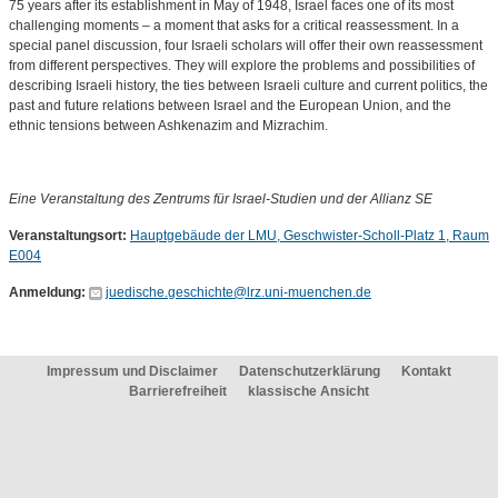
75 years after its establishment in May of 1948, Israel faces one of its most
challenging moments – a moment that asks for a critical reassessment. In a
special panel discussion, four Israeli scholars will offer their own reassessment
from different perspectives. They will explore the problems and possibilities of
describing Israeli history, the ties between Israeli culture and current politics, the
past and future relations between Israel and the European Union, and the
ethnic tensions between Ashkenazim and Mizrachim.
Eine Veranstaltung des Zentrums für Israel-Studien und der Allianz SE
Veranstaltungsort:
Hauptgebäude der LMU, Geschwister-Scholl-Platz 1, Raum
E004
Anmeldung:
juedische.geschichte@lrz.uni-muenchen.de
Impressum und Disclaimer
Datenschutzerklärung
Kontakt
Barrierefreiheit
klassische Ansicht