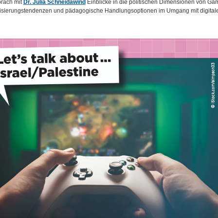
räch mit
Dr. Julia Schneidawind
Einblicke in die politischen Dimensionen von Ga
isierungstendenzen und pädagogische Handlungsoptionen im Umgang mit digitale