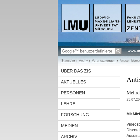
www.l
Startseite
Archiv
Veranstaltungen
Antisemitism
ÜBER DAS ZIS
Anti
AKTUELLES
Mehrdi
PERSONEN
23.07.20
LEHRE
Mit Mic
FORSCHUNG
Videosp
MEDIEN
Discord
Auseina
ARCHIV