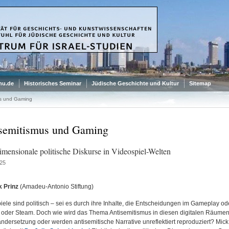
mu.de
Historisches Seminar
Jüdische Geschichte und Kultur
Sitemap
us und Gaming
semitismus und Gaming
mensionale politische Diskurse in Videospiel-Welten
25
k Prinz
(Amadeu-Antonio Stiftung)
iele sind politisch – sei es durch ihre Inhalte, die Entscheidungen im Gameplay ode
 oder Steam. Doch wie wird das Thema Antisemitismus in diesen digitalen Räumen 
ndersetzung oder werden antisemitische Narrative unreflektiert reproduziert? Mick