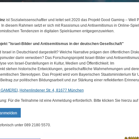
inz
ist Sozialwissenschaftler und leitet seit 2020 das Projekt Good Gaming – Wel
g. In diesem Rahmen setzt er sich mit Rassismus und Antisemitismus in Online-Spie
emistischen Tendenzen in digitalen Spielräumen entgegenzuwirken.
jekt "Israel-Bilder und Antisemitismus in der deutschen Gesellschaft"
d Israel in Deutschland dargestellt? Welche Narrative prägen den öffentlichen Disku
smuster darin verwoben? Das Forschungsprojekt Israel-Bilder und Antisemitismus 
yse von Israel-Darstellungen in Kultur, Medien und Öffentlichkeit. Im
unkt stehen historische Entwicklungen, gesellschaftliche Wahrnehmungen und der
isemitischen Stereotypen. Das Projekt wird vom Bayerischen Staatsministerium für U
 Beitrag zur politischen Bildungsarbeit und zur Stärkung einer reflektierten Erinne
 GAMEREI
,
Hohenlindener Str. 4, 81677 München
g: Für die Teilnahme ist eine Anmeldung erforderlich. Bitte klicken Sie hierzu auf
lefonisch unter 089 2180 5570.