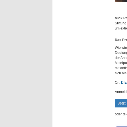
Mick Pr
Stiftun
um extr
Das Pro
Wie wir
Deutung
der Anal
Mittelp
mit ant
sich als
Ort:
DIE
Anmeldun
oder te