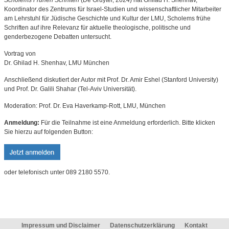
Scholems Frühen Schriften
(De Gruyter, 2024) hat Ghilad H. Shenhav,
Koordinator des Zentrums für Israel-Studien und wissenschaftlicher Mitarbeiter
am Lehrstuhl für Jüdische Geschichte und Kultur der LMU, Scholems frühe
Schriften auf ihre Relevanz für aktuelle theologische, politische und
genderbezogene Debatten untersucht.
Vortrag von
Dr. Ghilad H. Shenhav, LMU München
Anschließend diskutiert der Autor mit Prof. Dr. Amir Eshel (Stanford University)
und Prof. Dr. Galili Shahar (Tel-Aviv Universität).
Moderation: Prof. Dr. Eva Haverkamp-Rott, LMU, München
Anmeldung:
Für die Teilnahme ist eine Anmeldung erforderlich. Bitte klicken
Sie hierzu auf folgenden Button:
oder telefonisch unter 089 2180 5570.
Impressum und Disclaimer
Datenschutzerklärung
Kontakt