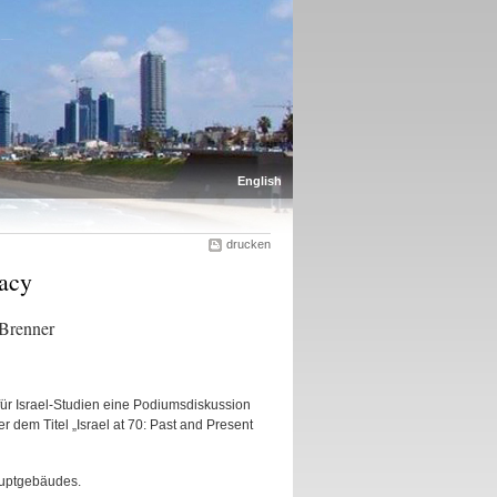
English
drucken
racy
 Brenner
für Israel-Studien eine Podiumsdiskussion
er dem Titel „Israel at 70: Past and Present
uptgebäudes.