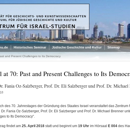
mu.de
Historisches Seminar
Jüdische Geschichte und Kultur
Sitemap
 Past and Present Challenges to Its Democracy
el at 70: Past and Present Challenges to Its Democ
Dr. Fania Oz-Salzberger, Prof. Dr. Eli Salzberger und Prof. Dr. Michael
18
ich des 70. Jahrestages der Gründung des Staates Israel veranstaltet das Zentrum 
. Dr. Fania Oz-Salzberger, Prof. Dr. Eli Salzberger und Prof. Dr. Michael Brenner unt
ges to Its Democracy“.
trag findet am
25. April 2018
statt und beginnt um
19 Uhr
im Hörsaal
E 004
des Ha