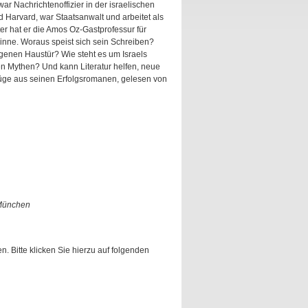
ar Nachrichtenoffizier in der israelischen
d Harvard, war Staatsanwalt und arbeitet als
 hat er die Amos Oz-Gastprofessur für
inne. Woraus speist sich sein Schreiben?
igenen Haustür? Wie steht es um Israels
en Mythen? Und kann Literatur helfen, neue
üge aus seinen Erfolgsromanen, gelesen von
 München
. Bitte klicken Sie hierzu auf folgenden