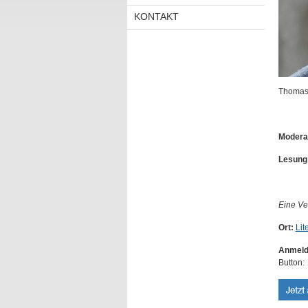
KONTAKT
Thomas 
Moderat
Lesung
Eine Ve
Ort:
Lit
Anmeld
Button: